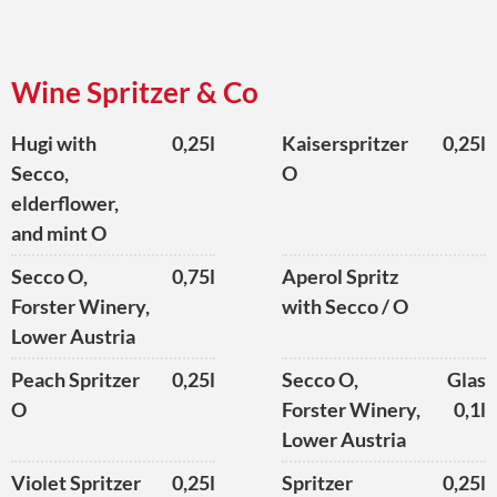
Wine Spritzer & Co
Hugi with
0,25l
Kaiserspritzer
0,25l
Secco,
O
elderflower,
and mint O
Secco O,
0,75l
Aperol Spritz
Forster Winery,
with Secco / O
Lower Austria
Peach Spritzer
0,25l
Secco O,
Glas
O
Forster Winery,
0,1l
Lower Austria
Violet Spritzer
0,25l
Spritzer
0,25l