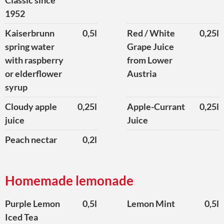
Classic since
1952
Kaiserbrunn
0,5l
Red / White
0,25l
spring water
Grape Juice
with raspberry
from Lower
or elderflower
Austria
syrup
Cloudy apple
0,25l
Apple-Currant
0,25l
juice
Juice
Peach nectar
0,2l
Homemade lemonade
Purple Lemon
0,5l
Lemon Mint
0,5l
Iced Tea