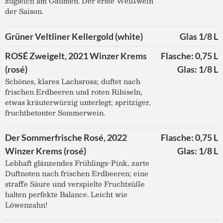
zugleich am Gaumen. Der erste Weißwein
der Saison.
Grüner Veltliner Kellergold (white)
Glas 1/8 L
ROSÉ Zweigelt, 2021 Winzer Krems
Flasche: 0,75 L
(rosé)
Glas: 1/8 L
Schönes, klares Lachsrosa; duftet nach
frischen Erdbeeren und roten Ribiseln,
etwas kräuterwürzig unterlegt; spritziger,
fruchtbetonter Sommerwein.
Der Sommerfrische Rosé, 2022
Flasche: 0,75 L
Winzer Krems (rosé)
Glas: 1/8 L
Lebhaft glänzendes Frühlings-Pink, zarte
Duftnoten nach frischen Erdbeeren; eine
straffe Säure und verspielte Fruchtsüße
halten perfekte Balance. Leicht wie
Löwenzahn!