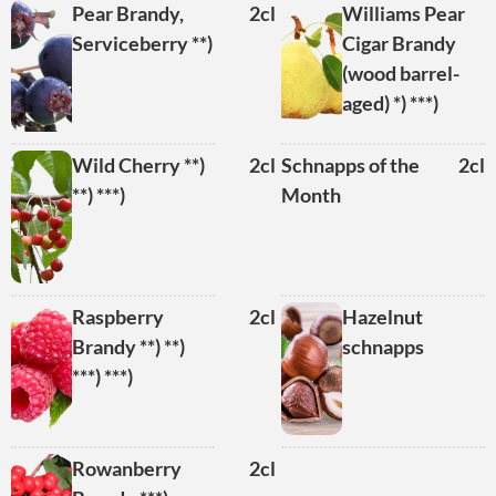
Pear Brandy,
2cl
Williams Pear
Serviceberry **)
Cigar Brandy
(wood barrel-
aged) *) ***)
Wild Cherry **)
2cl
Schnapps of the
2cl
**) ***)
Month
Raspberry
2cl
Hazelnut
Brandy **) **)
schnapps
***) ***)
Rowanberry
2cl