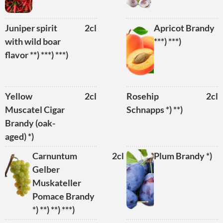
Juniper spirit
2cl
Apricot Brandy
with wild boar
***) ***)
flavor **) ***) ***)
Yellow
2cl
Rosehip
2cl
Muscatel Cigar
Schnapps *) **)
Brandy (oak-
aged) *)
Carnuntum
2cl
Plum Brandy *)
Gelber
Muskateller
Pomace Brandy
*) **) **) ***)