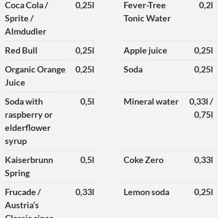
Coca Cola /
0,25l
Fever-Tree
0,2l
Sprite /
Tonic Water
Almdudler
Red Bull
0,25l
Apple juice
0,25l
Organic Orange
0,25l
Soda
0,25l
Juice
Soda with
0,5l
Mineral water
0,33l /
raspberry or
0,75l
elderflower
syrup
Kaiserbrunn
0,5l
Coke Zero
0,33l
Spring
Frucade /
0,33l
Lemon soda
0,25l
Austria’s