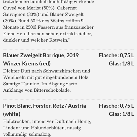
trotzdem erstaunlich leichtfüßig wirkende
Cuveé von Merlot (50%), Cabernet
Sauvignon (30%) und Blauer Zweigelt
(20%). Rund 50 % des Weins reiften 9
Monate in 2500l Fässern aus französischer
Eiche - ein harmonischer, extraktreicher,
dunkler und weicher Rotwein.“
Blauer Zweigelt Barrique, 2019
Flasche: 0,75 L
Winzer Krems (red)
Glas: 1/8 L
Dichter Duft nach Schwarzkirschen und
Weichseln mit gut eingebundenem Holz.
Samtige Tannine. Im Abgang zarte
Anklänge von Bitterschokolade.
Pinot Blanc, Forster, Retz / Austria
Flasche: 0,75 L
(white)
Glas: 1/8 L
Halbtrocken, intensiver Duft nach Honig,
Linden- und Holunderblüten, nussig,
vollmundig, schmalzig.