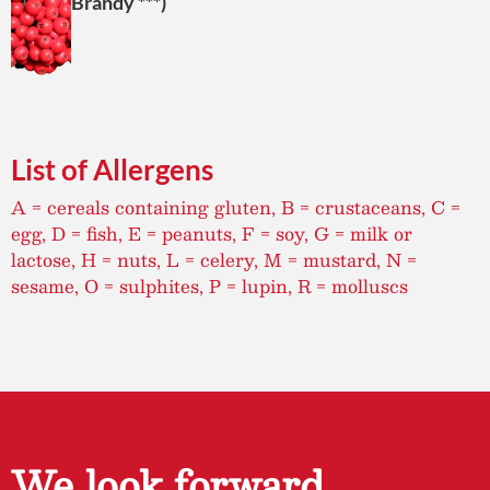
Brandy ***)
List of Allergens
A = cereals containing gluten, B = crustaceans, C =
egg, D = fish, E = peanuts, F = soy, G = milk or
lactose, H = nuts, L = celery, M = mustard, N =
sesame, O = sulphites, P = lupin, R = molluscs
We look forward