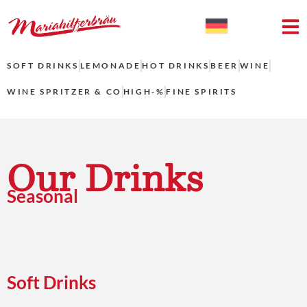
SOFT DRINKS
LEMONADE
HOT DRINKS
BEER
WINE
WINE SPRITZER & CO
HIGH-%
FINE SPIRITS
Our Drinks
Seasonal
Soft Drinks