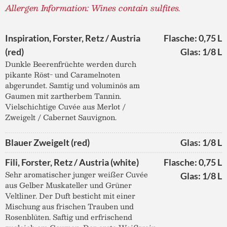
Allergen Information: Wines contain sulfites.
Inspiration, Forster, Retz / Austria
Flasche: 0,75 L
(red)
Glas: 1/8 L
Dunkle Beerenfrüchte werden durch
pikante Röst- und Caramelnoten
abgerundet. Samtig und voluminös am
Gaumen mit zartherbem Tannin.
Vielschichtige Cuvée aus Merlot /
Zweigelt / Cabernet Sauvignon.
Blauer Zweigelt (red)
Glas: 1/8 L
Fili, Forster, Retz / Austria (white)
Flasche: 0,75 L
Sehr aromatischer junger weißer Cuvée
Glas: 1/8 L
aus Gelber Muskateller und Grüner
Veltliner. Der Duft besticht mit einer
Mischung aus frischen Trauben und
Rosenblüten. Saftig und erfrischend