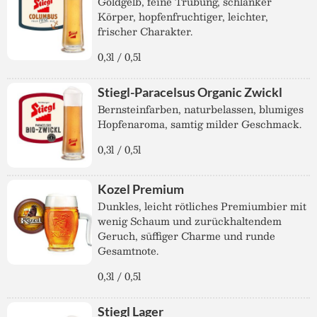
Goldgelb, feine Trübung, schlanker
Körper, hopfenfruchtiger, leichter,
frischer Charakter.
0,3l / 0,5l
Stiegl-Paracelsus Organic Zwickl
Bernsteinfarben, naturbelassen, blumiges
Hopfenaroma, samtig milder Geschmack.
0,3l / 0,5l
Kozel Premium
Dunkles, leicht rötliches Premiumbier mit
wenig Schaum und zurückhaltendem
Geruch, süffiger Charme und runde
Gesamtnote.
0,3l / 0,5l
Stiegl Lager