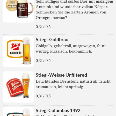
Sehr süffiges und süßes Bier mit malzigem
Antrunk und wunderbar vollem Körper.
Schmecken Sie die zarten Aromen von
Orangen heraus?
0,3l / 0,5l
Stiegl-Goldbräu
Goldgelb, gehaltvoll, ausgewogen, fein-
würzig, klassisch, bekömmlich.
0,3l / 0,5l
Stiegl-Weisse Unfiltered
Leuchtendes Bernstein, naturtrüb, frucht-
aromatisch, leicht spritzig.
0,3l / 0,5l
Stiegl Columbus 1492