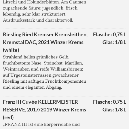
Litschi und Holunderblüten. Am Gaumen
zupackende Säure: jugendlich, frisch,
lebendig, sehr klar strukturiert.
Ausdrucksstark und charaktervoll.
Riesling Ried Kremser Kremsleithen,
Flasche: 0,75 L
Kremstal DAC, 2021 Winzer Krems
Glas: 1/8 L
(white)
Strahlend helles grünliches Gelb,
fruchtbetonte Nase, Steinobst, Marillen,
Weintrauben und reife Williamsbirnen;
auf Urgesteinsterrassen gewachsener
Riesling mit saftigen Fruchtkomponenten
und einem eleganten Abgang.
Franz III Cuvée KELLERMEISTER
Flasche: 0,75 L
RESERVE, 2017/2019 Winzer Krems
Glas: 1/8 L
(red)
„FRANZ III ist eine körperreiche und