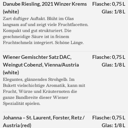
Danube Riesling, 2021 Winzer Krems
Flasche: 0,75 L
(white)
Glas: 1/8 L
Zart duftiger Auftakt. Blüht im Glas
langsam auf und zeigt viele Fruchtfacetten.
Kompakt und gut strukturiert. Die
geschmeidige Säure ist in feinem
Fruchtschmelz integriert. Schöne Länge.
Wiener Gemischter Satz DAC,
Flasche: 0,75 L
Weingut Cobenzl, Vienna/Austria
Glas: 1/8 L
(white)
Elegantes, glänzendes Strohgelb. Im
Bukett vielschichtige Aromatik, kann mit
Frucht, Würze und Kräuternoten die
ganze Bandbreite dieser Wiener
Spezialität spielen.
Johanna – St. Laurent, Forster, Retz /
Flasche: 0,75 L
Austria (red)
Glas: 1/8 L