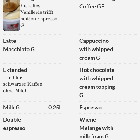
Eiskaltes
Coffee GF
Vanilleeis trifft
heißen Espresso
G
Latte
Cappuccino
Macchiato G
with whipped
cream G
Extended
Hot chocolate
Leichter,
with whipped
schwarzer Kaffee
cream topping
ohne Milch.
G
Milk G
0,25l
Espresso
Double
Wiener
espresso
Melange with
milk foam G