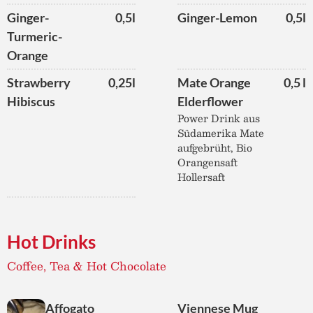
Ginger-
0,5l
Ginger-Lemon
0,5l
Turmeric-
Orange
Strawberry
0,25l
Mate Orange
0,5 l
Hibiscus
Elderflower
Power Drink aus
Südamerika Mate
aufgebrüht, Bio
Orangensaft
Hollersaft
Hot Drinks
Coffee, Tea & Hot Chocolate
Affogato
Viennese Mug