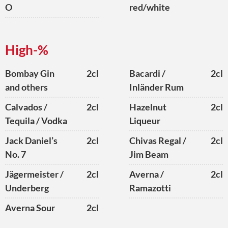
O
red/white
High-%
Bombay Gin
2cl
Bacardi /
2cl
and others
Inländer Rum
Calvados /
2cl
Hazelnut
2cl
Tequila / Vodka
Liqueur
Jack Daniel’s
2cl
Chivas Regal /
2cl
No. 7
Jim Beam
Jägermeister /
2cl
Averna /
2cl
Underberg
Ramazotti
Averna Sour
2cl