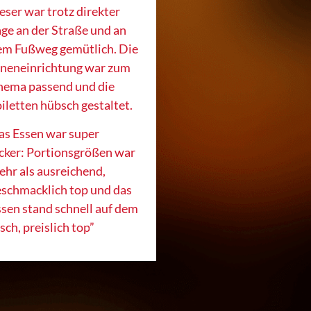
eser war trotz direkter
ge an der Straße und an
em Fußweg gemütlich. Die
nneneinrichtung war zum
hema passend und die
iletten hübsch gestaltet.
as Essen war super
cker:
Portionsgrößen war
hr als ausreichend,
eschmacklich top und das
sen stand schnell auf dem
sch, preislich top
”