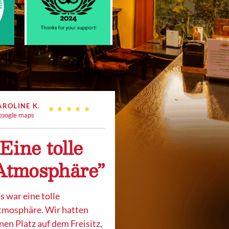
AROLINE K.
oogle maps
“Eine tolle
Atmosphäre”
s war eine tolle
tmosphäre. Wir hatten
nen Platz auf dem Freisitz,