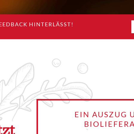
FEEDBACK HINTERLÄSST!
EIN AUSZUG 
tzt
BIOLIEFER