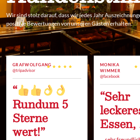
Wir sind stolz darauf, dass wir jedes Jahr Auszeichnun
positive Bewertungen von unseren Gästen erhalten.
GRAFWOLFGANG
MONIKA
@tripadvisor
WIMMER
@facebook
“
“Sehr
Rundum 5
leckere
Sterne
Essen, .
wert!”
… sehr freundlic