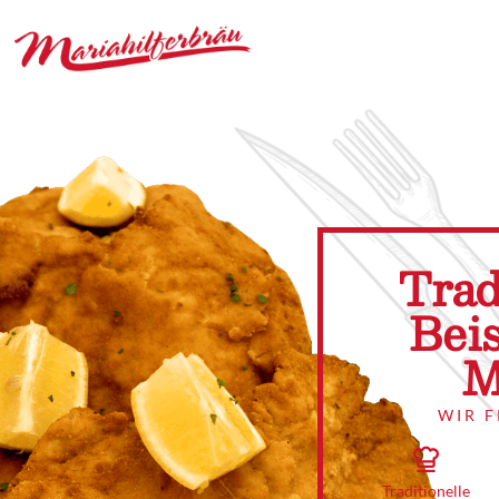
Trad
Beis
M
WIR 
Traditionelle