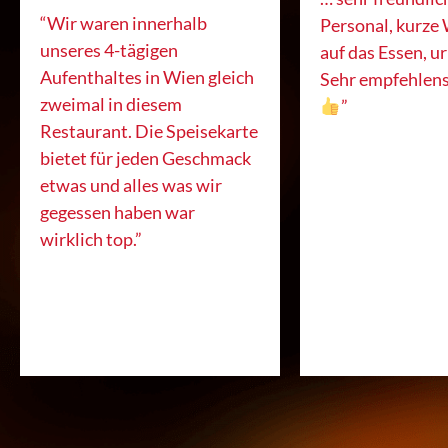
“Wir waren innerhalb
Personal, kurze 
unseres 4-tägigen
auf das Essen, ur
Aufenthaltes in Wien gleich
Sehr empfehlen
zweimal in diesem
”
Restaurant. Die Speisekarte
bietet für jeden Geschmack
etwas und alles was wir
gegessen haben war
wirklich top.”