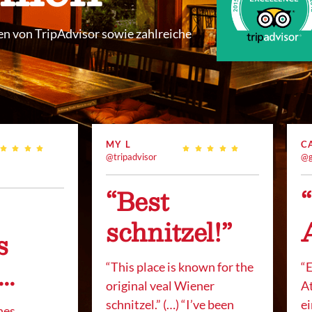
gen von TripAdvisor sowie zahlreiche
MY L
C
@tripadvisor
@g
“Best
schnitzel!”
s
..
“This place is known for the
“
E
original veal Wiener
A
schnitzel.” (…) “I’ve been
ei
hes