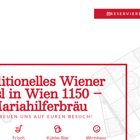
RESERVIER
itionelles Wiener
l in Wien 1150 –
ariahilferbräu
FREUEN UNS AUF EUREN BESUCH!
Wirtshaus-
Kühles Bier
Frisch