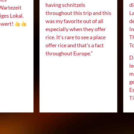
having schnitzels
di
Wartezeit
throughout this trip and this
La
iges Lokal.
was my favorite out of all
d
swert!
especially when they offer
I
rice. It’s rare to see a place
T
offer rice and that’s a fact
To
throughout Europe.”
D
le
me
g
Es
Ti