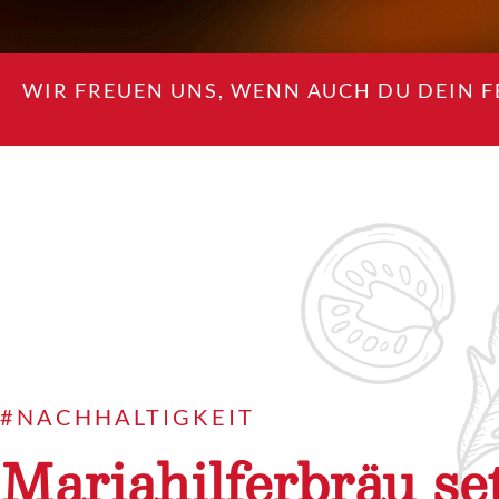
WIR FREUEN UNS, WENN AUCH DU DEIN 
#NACHHALTIGKEIT
Mariahilferbräu se