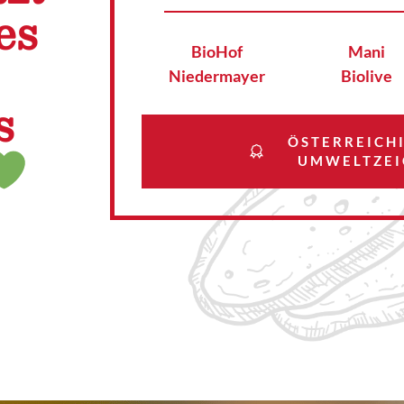
es
BioHof
Mani
Niedermayer
Biolive
s
ÖSTERREICH
UMWELTZEI